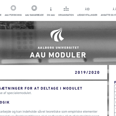
E
AAU FORSKNING
AAU SAMARBEJDE
OM AAU
ORGANISATION
LEDIGE STILLINGER
ANSATTE OG 
AAU MODULER
2019/2020
ÆTNINGER FOR AT DELTAGE I MODULET
se af specialemodulet.
OGIK
t arbejde og kan indeholde såvel teoretiske som empiriske elementer