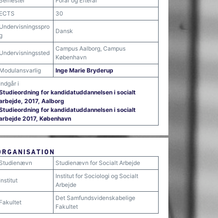
Semester
Forår og Efterår
ECTS
30
Undervisningsspro
Dansk
g
Campus Aalborg, Campus
Undervisningssted
København
Modulansvarlig
Inge Marie Bryderup
Indgår i
Studieordning for kandidatuddannelsen i socialt
arbejde, 2017, Aalborg
Studieordning for kandidatuddannelsen i socialt
arbejde 2017, København
ORGANISATION
Studienævn
Studienævn for Socialt Arbejde
Institut for Sociologi og Socialt
Institut
Arbejde
Det Samfundsvidenskabelige
Fakultet
Fakultet