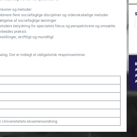
teorier og metoder
binere flere socialfaglige discipliner og videnskabelige metoder
ælgelse af socialfaglige løsninger
metoders betydning for specialets fokus og perspektivere og omsætte
 arbejdes praksis
tillinger, skriftligt og mundtligt
alog. Der er indlagt et obligatorisk responsseminar
A
t i Universitetets eksamensordning