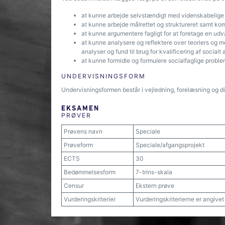
at kunne arbejde selvstændigt med videnskabelige 
at kunne arbejde målrettet og struktureret samt kom
at kunne argumentere fagligt for at foretage en udv
at kunne analysere og reflektere over teoriers og 
analyser og fund til brug for kvalificering af socialt
at kunne formidle og formulere socialfaglige problems
UNDERVISNINGSFORM
Undervisningsformen består i vejledning, forelæsning og di
EKSAMEN
PRØVER
Prøvens navn
Speciale
Prøveform
Speciale/afgangsprojekt
ECTS
30
Bedømmelsesform
7-trins-skala
Censur
Ekstern prøve
Vurderingskriterier
Vurderingskriterierne er angive