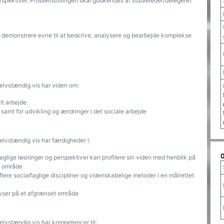
pektiver. Problemstillingen skal godkendes af studieleder/delegeret
 at demonstrere evne til at beskrive, analysere og bearbejde komplekse
lvstændig vis har viden om:
lt arbejde.
 samt for udvikling og ændringer i det sociale arbejde
vstændig vis har færdigheder i:
aglige løsninger og perspektiver kan profilere sin viden med henblik på
t område
lere socialfaglige discipliner og videnskabelige metoder i en målrettet
yser på et afgrænset område
vstændig vis har kompetencer til: