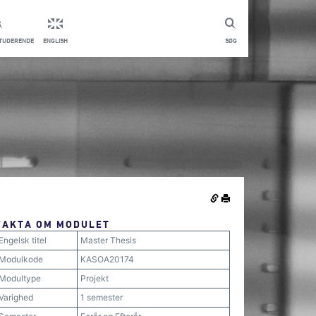
STUDERENDE
ENGLISH
SØG
FAKTA OM MODULET
Engelsk titel
Master Thesis
Modulkode
KASOA20174
Modultype
Projekt
Varighed
1 semester