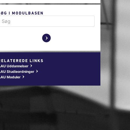
SØG I MODULBASEN
y
RELATEREDE LINKS
AAU Uddannelser
w
AU Studieordninger
w
AAU Moduler
w