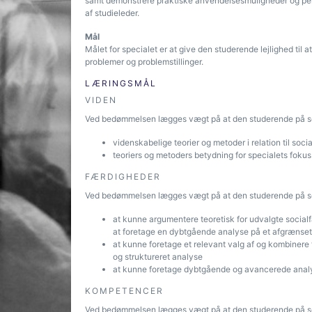
samt demonstrere praktiske anvendelsesmuligheder og pers
af studieleder.
Mål
Målet for specialet er at give den studerende lejlighed til
problemer og problemstillinger.
LÆRINGSMÅL
VIDEN
Ved bedømmelsen lægges vægt på at den studerende på se
videnskabelige teorier og metoder i relation til socia
teoriers og metoders betydning for specialets fokus
FÆRDIGHEDER
Ved bedømmelsen lægges vægt på at den studerende på sel
at kunne argumentere teoretisk for udvalgte socialf
at foretage en dybtgående analyse på et afgrænse
at kunne foretage et relevant valg af og kombinere f
og struktureret analyse
at kunne foretage dybtgående og avancerede anal
KOMPETENCER
Ved bedømmelsen lægges vægt på at den studerende på sel