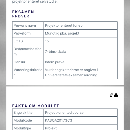
projektorienteret selvstudie.
EKSAMEN
PRØVER
Prøvens navn
Projektorienteret forløb
Prøveform
Mundtlig pba. projekt
ECTS
15
Bedømmelsesfor
7-trins-skala
m
Censur
Intern prøve
Vurderingskriterie
Vurderingskriterierne er angivet i
r
Universitetets eksamensordning
FAKTA OM MODULET
Engelsk titel
Project-oriented course
Modulkode
KASOA20173C3
Modultype
Projekt