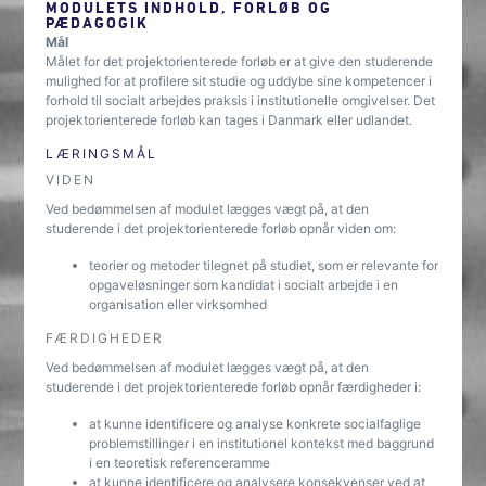
MODULETS INDHOLD, FORLØB OG
PÆDAGOGIK
Mål
Målet for det projektorienterede forløb er at give den studerende
mulighed for at profilere sit studie og uddybe sine kompetencer i
forhold til socialt arbejdes praksis i institutionelle omgivelser. Det
projektorienterede forløb kan tages i Danmark eller udlandet.
LÆRINGSMÅL
VIDEN
Ved bedømmelsen af modulet lægges vægt på, at den
studerende i det projektorienterede forløb opnår viden om:
teorier og metoder tilegnet på studiet, som er relevante for
opgaveløsninger som kandidat i socialt arbejde i en
organisation eller virksomhed
FÆRDIGHEDER
Ved bedømmelsen af modulet lægges vægt på, at den
studerende i det projektorienterede forløb opnår færdigheder i:
at kunne identificere og analyse konkrete socialfaglige
problemstillinger i en institutionel kontekst med baggrund
i en teoretisk referenceramme
at kunne identificere og analysere konsekvenser ved at