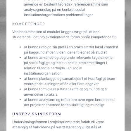
anvende en bestemt teoretisk referenceramme som
analysegrundlag på en konkret social
institutions/organisations problemstillinger
KOMPETENCER
Ved bedømmelsen af modulet lægges vægt på, at den
studerende i det projektorienterede forløb opnår kompetence til:
at kunne udfolde sin profil i en praksisrettet lokal kontekst
på baggrund af den viden, der er tilegnet på studiet
at kunne anvende og begrunde relevante fagelementer
på socialfaglige og institutionelle problemstillinger i
relation til socialt arbejde i en social
institution/organisation
at kunne planlægge og samarbejde i et tværfagligt team
vedrørende løsningen af én eller flere opgaver
at kunne formidle resultater skriftligt og mundtligt til
anvendelse i praksis
at kunne analysere og reflektere over egen læreproces i
det projektorienterede forløb skriftligt og mundligt
UNDERVISNINGSFORM
Undervisningsformen i projektorienterede forløb vil være
afhængig af forholdene på værtsstedet og vil bestå i et