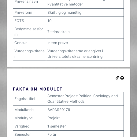
Prøvens navn
kvantitative metoder
Prøveform
Skriftlig og mundtlig
ECTS
10
Bedømmelsesfor
7-trins-skala
m
Censur
Intern prøve
Vurderingskriterie
Vurderingskriterierne er angivet i
r
Universitetets eksamensordning
FAKTA OM MODULET
Semester Project: Political Sociology and
Engelsk titel
Quantitative Methods
Modulkode
BAPAS20179
Modultype
Projekt
Varighed
1 semester
Semester
Forår