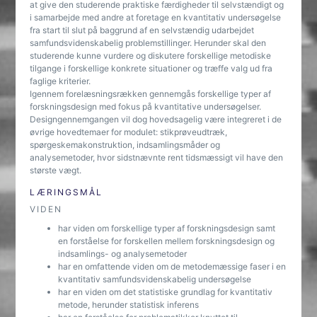
at give den studerende praktiske færdigheder til selvstændigt og
i samarbejde med andre at foretage en kvantitativ undersøgelse
fra start til slut på baggrund af en selvstændig udarbejdet
samfundsvidenskabelig problemstillinger. Herunder skal den
studerende kunne vurdere og diskutere forskellige metodiske
tilgange i forskellige konkrete situationer og træffe valg ud fra
faglige kriterier.
Igennem forelæsningsrækken gennemgås forskellige typer af
forskningsdesign med fokus på kvantitative undersøgelser.
Designgennemgangen vil dog hovedsagelig være integreret i de
øvrige hovedtemaer for modulet: stikprøveudtræk,
spørgeskemakonstruktion, indsamlingsmåder og
analysemetoder, hvor sidstnævnte rent tidsmæssigt vil have den
største vægt.
LÆRINGSMÅL
VIDEN
har viden om forskellige typer af forskningsdesign samt
en forståelse for forskellen mellem forskningsdesign og
indsamlings- og analysemetoder
har en omfattende viden om de metodemæssige faser i en
kvantitativ samfundsvidenskabelig undersøgelse
har en viden om det statistiske grundlag for kvantitativ
metode, herunder statistisk inferens