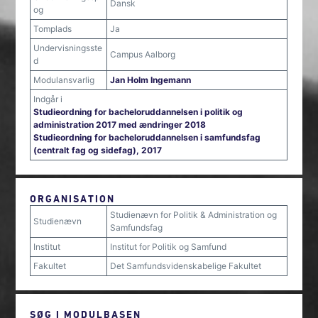
Dansk
og
Tomplads
Ja
Undervisningsste
Campus Aalborg
d
Modulansvarlig
Jan Holm Ingemann
Indgår i
Studieordning for bacheloruddannelsen i politik og
administration 2017 med ændringer 2018
Studieordning for bacheloruddannelsen i samfundsfag
(centralt fag og sidefag), 2017
ORGANISATION
Studienævn for Politik & Administration og
Studienævn
Samfundsfag
Institut
Institut for Politik og Samfund
Fakultet
Det Samfundsvidenskabelige Fakultet
SØG I MODULBASEN