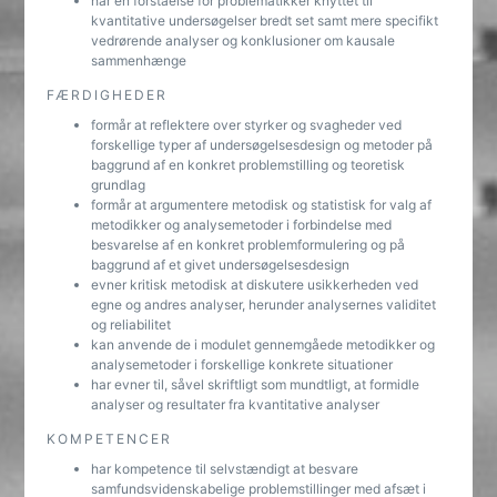
har en forståelse for problematikker knyttet til
kvantitative undersøgelser bredt set samt mere specifikt
vedrørende analyser og konklusioner om kausale
sammenhænge
FÆRDIGHEDER
formår at reflektere over styrker og svagheder ved
forskellige typer af undersøgelsesdesign og metoder på
baggrund af en konkret problemstilling og teoretisk
grundlag
formår at argumentere metodisk og statistisk for valg af
metodikker og analysemetoder i forbindelse med
besvarelse af en konkret problemformulering og på
baggrund af et givet undersøgelsesdesign
evner kritisk metodisk at diskutere usikkerheden ved
egne og andres analyser, herunder analysernes validitet
og reliabilitet
kan anvende de i modulet gennemgåede metodikker og
analysemetoder i forskellige konkrete situationer
har evner til, såvel skriftligt som mundtligt, at formidle
analyser og resultater fra kvantitative analyser
KOMPETENCER
har kompetence til selvstændigt at besvare
samfundsvidenskabelige problemstillinger med afsæt i