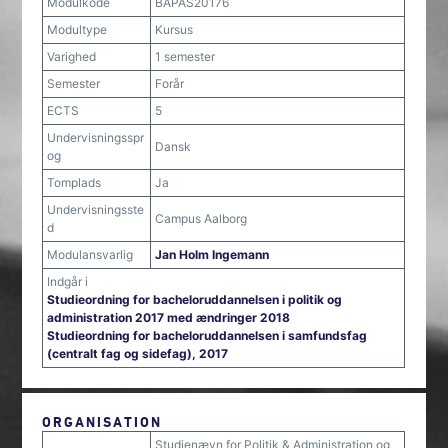
Modulkode
BAPAS20176
Modultype
Kursus
Varighed
1 semester
Semester
Forår
ECTS
5
Undervisningsspr
Dansk
og
Tomplads
Ja
Undervisningsste
Campus Aalborg
d
Modulansvarlig
Jan Holm Ingemann
Indgår i
Studieordning for bacheloruddannelsen i politik og
administration 2017 med ændringer 2018
Studieordning for bacheloruddannelsen i samfundsfag
(centralt fag og sidefag), 2017
ORGANISATION
Studienævn for Politik & Administration og