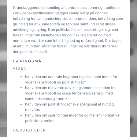
Grundlæggende behandling af centrale positioner og traditioner.
For videnskabsfilosofien lægges særlig vægt på dennes
betydning for samfundsvidenskab, herunder dens betydning som
grundlag for at kunne forstå og forklare samfund samt disses
udvikling og styring. Den politiske filosofi beskæftiger sig med
forestillinger om muligheden for politisk legitimitet og med
normative værdier som frihed, lighed og retfærdighed. Der tages
afsæt i, hvordan sådanne forestillinger og værdier diskuteres i
den politiske filosofi.
LÆRINGSMÅL
VIDEN
har viden om centrale begreber og positioner inden for
videnskabsfilosofi og politisk filosofi
har viden om relevante udviklingstendenser inden for
videnskabsfilosofi og disse tendensers samspil med
samfundsmæssig kontekst
har viden om politisk filosofiske spørgsmål af nutidig
relevans
har viden om spændinger indenfor og mellem normative
politiske værdier
FÆRDIGHEDER