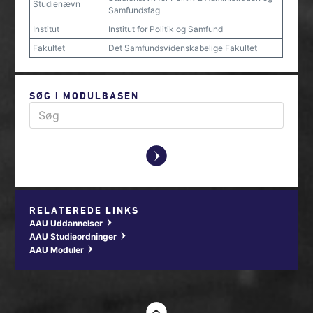
Studienævn
Samfundsfag
Institut
Institut for Politik og Samfund
Fakultet
Det Samfundsvidenskabelige Fakultet
SØG I MODULBASEN
y
RELATEREDE LINKS
AAU Uddannelser
w
AAU Studieordninger
w
AAU Moduler
w
t