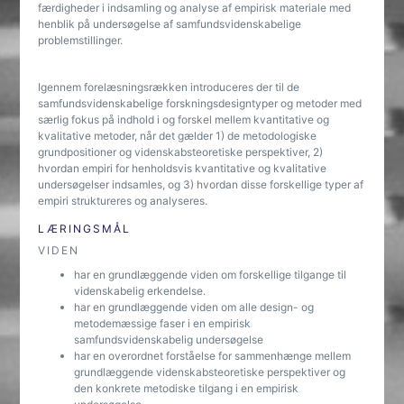
færdigheder i indsamling og analyse af empirisk materiale med
henblik på undersøgelse af samfundsvidenskabelige
problemstillinger.
Igennem forelæsningsrækken introduceres der til de
samfundsvidenskabelige forskningsdesigntyper og metoder med
særlig fokus på indhold i og forskel mellem kvantitative og
kvalitative metoder, når det gælder 1) de metodologiske
grundpositioner og videnskabsteoretiske perspektiver, 2)
hvordan empiri for henholdsvis kvantitative og kvalitative
undersøgelser indsamles, og 3) hvordan disse forskellige typer af
empiri struktureres og analyseres.
LÆRINGSMÅL
VIDEN
har en grundlæggende viden om forskellige tilgange til
videnskabelig erkendelse.
har en grundlæggende viden om alle design- og
metodemæssige faser i en empirisk
samfundsvidenskabelig undersøgelse
har en overordnet forståelse for sammenhænge mellem
grundlæggende videnskabsteoretiske perspektiver og
den konkrete metodiske tilgang i en empirisk