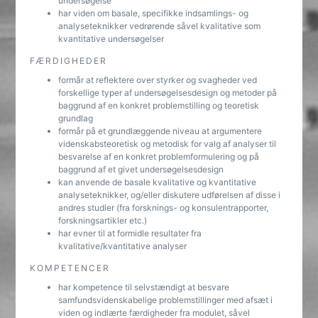
undersøgelse
har viden om basale, specifikke indsamlings- og
analyseteknikker vedrørende såvel kvalitative som
kvantitative undersøgelser
FÆRDIGHEDER
formår at reflektere over styrker og svagheder ved
forskellige typer af undersøgelsesdesign og metoder på
baggrund af en konkret problemstilling og teoretisk
grundlag
formår på et grundlæggende niveau at argumentere
videnskabsteoretisk og metodisk for valg af analyser til
besvarelse af en konkret problemformulering og på
baggrund af et givet undersøgelsesdesign
kan anvende de basale kvalitative og kvantitative
analyseteknikker, og/eller diskutere udførelsen af disse i
andres studier (fra forsknings- og konsulentrapporter,
forskningsartikler etc.)
har evner til at formidle resultater fra
kvalitative/kvantitative analyser
KOMPETENCER
har kompetence til selvstændigt at besvare
samfundsvidenskabelige problemstillinger med afsæt i
viden og indlærte færdigheder fra modulet, såvel