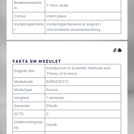
Bedømmelsesfor
7-trins-skala
m
Censur
Intern prøve
Vurderingskriterie
Vurderingskriterierne er angivet i
r
Universitetets eksamensordning
FAKTA OM MODULET
Introduction to Scientific Methods and
Engelsk titel
Theory of Science
Modulkode
BAPAS20172
Modultype
Kursus
Varighed
1 semester
Semester
Efterår
ECTS
5
Undervisningsspr
Dansk
og