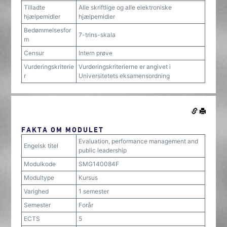
Tilladte
Alle skriftlige og alle elektroniske
hjælpemidler
hjælpemidler
Bedømmelsesfor
7-trins-skala
m
Censur
Intern prøve
Vurderingskriterie
Vurderingskriterierne er angivet i
r
Universitetets eksamensordning
FAKTA OM MODULET
Evaluation, performance management and
Engelsk titel
public leadership
Modulkode
SMG140084F
Modultype
Kursus
Varighed
1 semester
Semester
Forår
ECTS
5