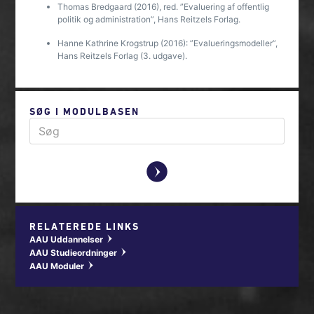
Thomas Bredgaard (2016), red. ”Evaluering af offentlig
politik og administration”, Hans Reitzels Forlag.
Hanne Kathrine Krogstrup (2016): ”Evalueringsmodeller”,
Hans Reitzels Forlag (3. udgave).
SØG I MODULBASEN
y
RELATEREDE LINKS
AAU Uddannelser
w
AAU Studieordninger
w
AAU Moduler
w