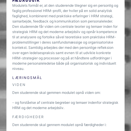
PÆDAGOGIK
Modulets formål er, at den studerende tilegner sig en personlig og
faglig professionel HRM-profil, der hviler på en solid analytisk
faglighed, kombineret med praktiske erfaringer i HRM strategi,
samarbejde, feedback og kommunikation som personaleleder.
Den studerende får viden om centrale teorier og temaer inden for
strategisk HRM og det moderne arbejdsliv og opnår kompetence
til at analysere og fortolke såvel teoretiske som praktiske HRM-
problemstillinger i deres samfundsmæssige og organisatoriske
kontekst. Samtidig arbejdes der med den personlige refleksion
over egen ledelsespraksis samt evnen til at udvikle konkrete
HRM-strategier og processer og på at håndtere udfordringer i
moderne personaleledelse både på organisatorisk og individuelt
niveau.
LÆRINGSMÅL
VIDEN
Den studerende skal gemmen modulet opnå viden om:
- og forståelse af centrale begreber og temaer indenfor strategisk
HRM og det moderne arbejdsliv.
FÆRDIGHEDER
Den studerende skal gennem modulet opnå færdigheder i: