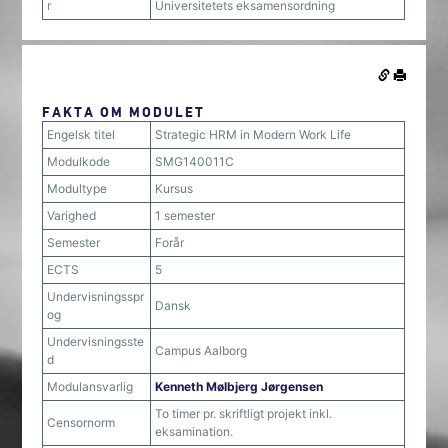
r
Universitetets eksamensordning
FAKTA OM MODULET
Engelsk titel
Strategic HRM in Modern Work Life
Modulkode
SMG140011C
Modultype
Kursus
Varighed
1 semester
Semester
Forår
ECTS
5
Undervisningsspr
Dansk
og
Undervisningsste
Campus Aalborg
d
Modulansvarlig
Kenneth Mølbjerg Jørgensen
To timer pr. skriftligt projekt inkl.
Censornorm
eksamination.