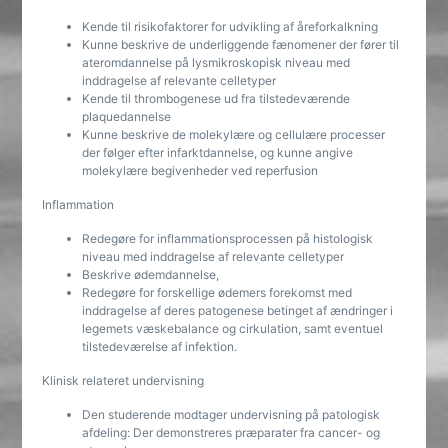
Kende til risikofaktorer for udvikling af åreforkalkning
Kunne beskrive de underliggende fænomener der fører til
ateromdannelse på lysmikroskopisk niveau med
inddragelse af relevante celletyper
Kende til thrombogenese ud fra tilstedeværende
plaquedannelse
Kunne beskrive de molekylære og cellulære processer
der følger efter infarktdannelse, og kunne angive
molekylære begivenheder ved reperfusion
Inflammation
Redegøre for inflammationsprocessen på histologisk
niveau med inddragelse af relevante celletyper
Beskrive ødemdannelse,
Redegøre for forskellige ødemers forekomst med
inddragelse af deres patogenese betinget af ændringer i
legemets væskebalance og cirkulation, samt eventuel
tilstedeværelse af infektion.
Klinisk relateret undervisning
Den studerende modtager undervisning på patologisk
afdeling: Der demonstreres præparater fra cancer- og