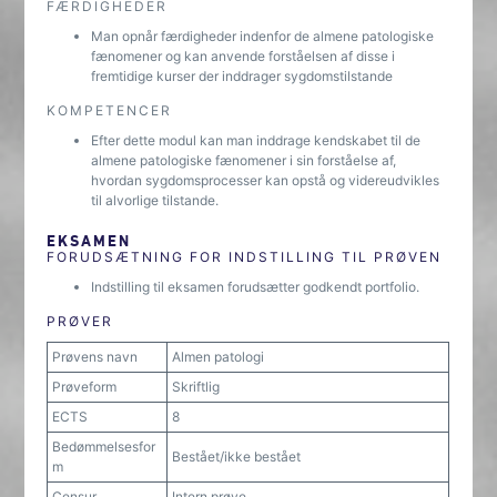
FÆRDIGHEDER
Man opnår færdigheder indenfor de almene patologiske
fænomener og kan anvende forståelsen af disse i
fremtidige kurser der inddrager sygdomstilstande
KOMPETENCER
Efter dette modul kan man inddrage kendskabet til de
almene patologiske fænomener i sin forståelse af,
hvordan sygdomsprocesser kan opstå og videreudvikles
til alvorlige tilstande.
EKSAMEN
FORUDSÆTNING FOR INDSTILLING TIL PRØVEN
Indstilling til eksamen forudsætter godkendt portfolio.
PRØVER
Prøvens navn
Almen patologi
Prøveform
Skriftlig
ECTS
8
Bedømmelsesfor
Bestået/ikke bestået
m
Censur
Intern prøve