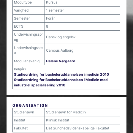
Modultype
Kursus
Varighed
1 semester
Semester
Forår
ECTS
8
Undervisningsspr
Dansk og engelsk
og
Undervisningsste
Campus Aalborg
d
Modulansvarlig
Helene Nørgaard
Indgår i
Studieordning for bacheloruddannelsen i medicin 2010
Studieordning for Bacheloruddannelsen i Medicin med
industriel specialisering 2010
ORGANISATION
Studienævn
Studienævn for Medicin
Institut
Klinisk Institut
Fakultet
Det Sundhedsvidenskabelige Fakultet