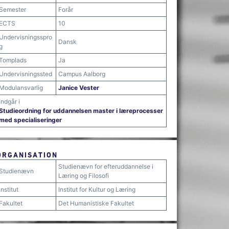
Semester
Forår
ECTS
10
Undervisningsspro
Dansk
g
Tomplads
Ja
Undervisningssted
Campus Aalborg
Modulansvarlig
Janice Vester
Indgår i
Studieordning for uddannelsen master i læreprocesser
med specialiseringer
ORGANISATION
Studienævn for efteruddannelse i
Studienævn
Læring og Filosofi
Institut
Institut for Kultur og Læring
Fakultet
Det Humanistiske Fakultet