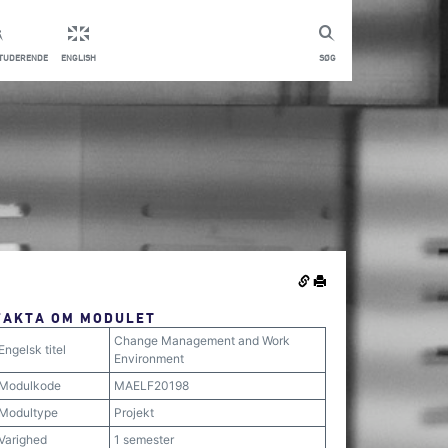
STUDERENDE
ENGLISH
SØG
FAKTA OM MODULET
Change Management and Work
Engelsk titel
Environment
Modulkode
MAELF20198
Modultype
Projekt
Varighed
1 semester