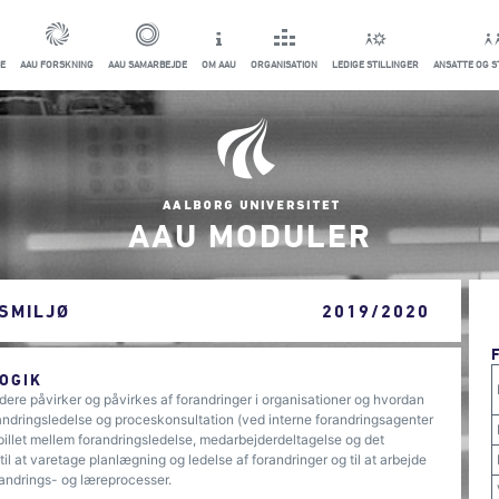
E
AAU FORSKNING
AAU SAMARBEJDE
OM AAU
ORGANISATION
LEDIGE STILLINGER
ANSATTE OG 
AAU MODULER
SMILJØ
2019/2020
OGIK
ere påvirker og påvirkes af forandringer i organisationer og hvordan
andringsledelse og proceskonsultation (ved interne forandringsagenter
pillet mellem forandringsledelse, medarbejderdeltagelse og det
il at varetage planlægning og ledelse af forandringer og til at arbejde
andrings- og læreprocesser.