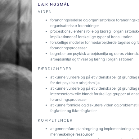
LÆRINGSMÅL
VIDEN
forandringsledelse og organisatoriske forandringsk
organisatoriske forandringer
proceskonsulentens rolle og bidrag i organisatoris
implikationer af forskellige typer af konsultation
forskellige modeller for medarbejderdeltagelse og f
forandringsprocesser
begreber om psykisk arbejdsmiljø og deres vidensk
arbejdsmiljø og trivsel og læring i organisationen
FÆRDIGHEDER
at kunne vurdere og på et videnskabeligt grundlag 
for det psykiske arbejdsmiljø
at kunne vurdere og på et videnskabeligt grundlag r
interesseforskelle blandt forskellige grupper af an
forandringsprocesser
at kunne formidle og diskutere viden og problemstill
fagfæller og ikke-fagfæller
KOMPETENCER
at gennemføre planlægning og implementering samt 
menneskelige ressourcer