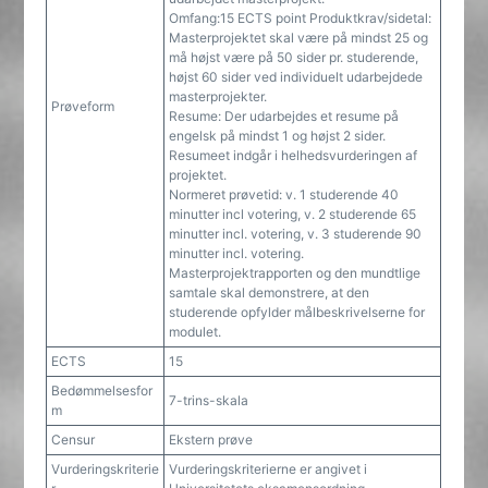
Omfang:15 ECTS point Produktkrav/sidetal:
Masterprojektet skal være på mindst 25 og
må højst være på 50 sider pr. studerende,
højst 60 sider ved individuelt udarbejdede
masterprojekter.
Prøveform
Resume: Der udarbejdes et resume på
engelsk på mindst 1 og højst 2 sider.
Resumeet indgår i helhedsvurderingen af
projektet.
Normeret prøvetid: v. 1 studerende 40
minutter incl votering, v. 2 studerende 65
minutter incl. votering, v. 3 studerende 90
minutter incl. votering.
Masterprojektrapporten og den mundtlige
samtale skal demonstrere, at den
studerende opfylder målbeskrivelserne for
modulet.
ECTS
15
Bedømmelsesfor
7-trins-skala
m
Censur
Ekstern prøve
Vurderingskriterie
Vurderingskriterierne er angivet i