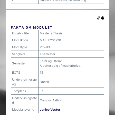
r
Universitetets eksamensordning
FAKTA OM MODULET
Engelsk titel
Master's Thesis
Modulkode
MAELF201920
Modultype
Projekt
Varighed
1 semester
Forår og Efterår
Semester
Alt efter valg af masterforløb.
ECTS
15
Undervisningsspr
Dansk
og
Tomplads
Ja
Undervisningsste
Campus Aalborg
d
Modulansvarlig
Janice Vester