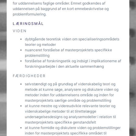
for uddannelsens faglige områder. Emnet godkendes af
uddannelsen på baggrund af en kort emnebeskrivelse og
problemformulering.
LÆRINGSMÅL
VIDEN
dybtgående teoretisk viden om specialiseringsområdets
teorier og metoder
nuanceret forståelse af masterprojektets specifikke
problemstilling
forståelse af forskningsetik og indsigt i implikationerne af
forskningsarbejde i den aktuelle sammenhæng
FÆRDIGHEDER
selvstændigt og på grundlag af videnskabelig teori og
metode at kunne søge, analysere og diskutere viden og
metoder inden for uddannelsens område og inden for
masterprojektets særlige område og problemstilling
at kunne mestre og videreudvikle relevante teorier og
videnskabelige metoder til at tilrettelægge
undersøgelsesdesigns og analysemodeller i relation til
masterprojektets specifikke genstandsfelt
at kunne formidle og diskutere viden og problemstillinger
inden for masterprojektets specifikke området til