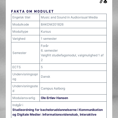
FAKTA OM MODULET
Engelsk titel
Music and Sound in Audiovisual Media
Modulkode
BAKDM201826
Modultype
Kursus
Varighed
1 semester
Forår
6. semester
Semester
Valgfrit studiefagsmodul, valgmulighed 1 af
2
ECTS
5
Undervisningsspr
Dansk
og
Undervisningsste
Campus Aalborg
d
Modulansvarlig
Ole Ertløv Hansen
Indgår i
Studieordning for bacheloruddannelserne i Kommunikation
og Digitale Medier: Informationsvidenskab, Interaktive