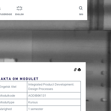
STUDERENDE
ENGLISH
SØG
FAKTA OM MODULET
Integrated Product Development:
Engelsk titel
Design Processes
Modulkode
AODIB6K131
Modultype
Kursus
Varighed
1 semester