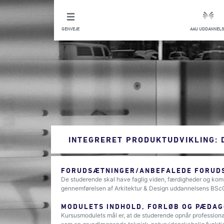
GENVEJE
AAU UDDANNELS
INTEGRERET PRODUKTUDVIKLING:
FORUDSÆTNINGER/ANBEFALEDE FORUDS
De studerende skal have faglig viden, færdigheder og komp
gennemførelsen af Arkitektur & Design uddannelsens BSc01
MODULETS INDHOLD, FORLØB OG PÆDAG
Kursusmodulets mål er, at de studerende opnår professiona