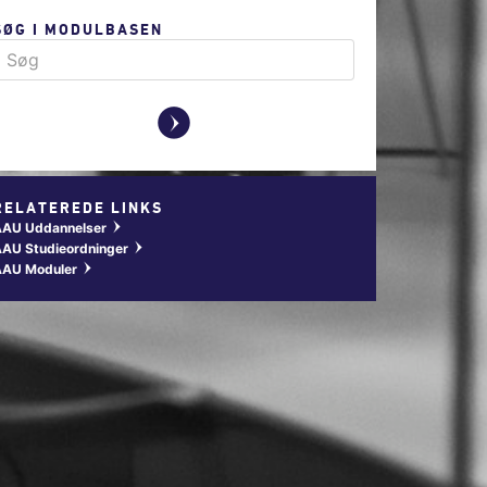
SØG I MODULBASEN
y
RELATEREDE LINKS
AAU Uddannelser
w
AU Studieordninger
w
AAU Moduler
w