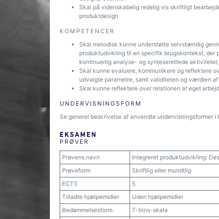
Skal på videnskabelig redelig vis skriftligt bearbej
produktdesign
KOMPETENCER
Skal metodisk kunne understøtte selvstændig gennem
produktudvikling til en specifik brugskontekst, der
kontinuerlig analyse- og synteserettede aktivitete
Skal kunne evaluere, kommunikere og reflektere ov
udvalgte parametre, samt validiteten og værdien af 
Skal kunne reflektere over relationen af eget arbejd
UNDERVISNINGSFORM
Se generel beskrivelse af anvendte undervisningsformer i 
EKSAMEN
PRØVER
Prøvens navn
Integreret produktudvikling: De
Prøveform
Skriftlig eller mundtlig
ECTS
5
Tilladte hjælpemidler
Uden hjælpemidler
Bedømmelsesform
7-trins-skala