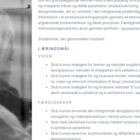
som en grundlæggende teknisk-naturvidenskabelig funktion
og integrerer hårde og bløde parametre i produktudvikling
designmetoder, der er centrale i den integrerede projektti
information i et produktudviklingsprojekt gennem eksternal
afgrænsede problematikker og åbne processer. Færdigheden 
informationsproduktion øves gennem portfolio- og paperp
Studerende, der gennemfører modulet:
LÆRINGSMÅL
VIDEN
Skal kunne redegøre for teorier og metoder angåend
designproces’ metoder til integration af kvalitative
Skal kunne redegøre for og evaluere teorier, metod
ny viden og relevant information til brug i produkt
Skal kunne redegøre for og evaluere metoder til sy
dertil relaterede kvalitative og kvantitative krav, s
FÆRDIGHEDER
Skal kunne anvende den integrerede designproces’ t
navigation og vidensproduktion i denne proces, med 
Skal med sikkerhed kunne veksle mellem analyse og s
kvantitative parametre
Skal kunne beskrive, kommunikere og reflektere ove
designproduktion