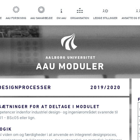
E
AAU FORSKNING
AAU SAMARBEJDE
OM AAU
ORGANISATION
LEDIGE STILLINGER
ANSATTE OG 
AAU MODULER
 DESIGNPROCESSER
2019/2020
ÆTNINGER FOR AT DELTAGE I MODULET
etencer indenfor industriel design- og ingeniørområdet svarende til
 - BSc05 eller lign.
OGIK
l viden om og færdigheder i at anvende en integreret designproces,