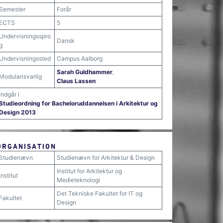
Semester
Forår
ECTS
5
Undervisningsspro
Dansk
g
Undervisningssted
Campus Aalborg
Sarah Guldhammer
,
Modulansvarlig
Claus Lassen
Indgår i
Studieordning for Bacheloruddannelsen i Arkitektur og
Design 2013
ORGANISATION
Studienævn
Studienævn for Arkitektur & Design
Institut for Arkitektur og
Institut
Medieteknologi
Det Tekniske Fakultet for IT og
Fakultet
Design