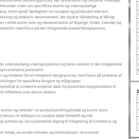
sorienteret udviklingsproces, der systematisk og metodisk inddrager
. Herunder viden om specifikke teorier og videnskabelige
lgang. Samt opnår færdighed i at navigere og producere relevant
isering og abduktiv ræsonnement, der styrker håndtering af dårligt
i refleksioner over og repræsentation af tilgange, forløb, metoder og
roduktion med fokus på den integrerede produktdesignproces.
e videnskabelig vidensproduktion og deres relation til den integrerede
 og kvantitative parametre
er og modeller for en integreret designproces, med fokus på skabelse af
udviklingen for specifikke brugere og målgrupper
stematisk at omdanne empirisk data fra produktets brugskontekst til
amt reflektere over denne relation
eorier og metoder i et produktudviklingsforløb og kunne styre
hensyn til refleksivt at vurdere både fremdrift og mål
yntese og i en systematisk tilgang til integrering af kvalitative og
r forløb, anvendte metoder og informationer i en konkret