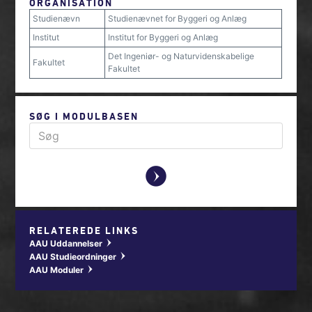
ORGANISATION
Studienævn
Studienævnet for Byggeri og Anlæg
Institut
Institut for Byggeri og Anlæg
Det Ingeniør- og Naturvidenskabelige
Fakultet
Fakultet
SØG I MODULBASEN
y
RELATEREDE LINKS
AAU Uddannelser
w
AAU Studieordninger
w
AAU Moduler
w