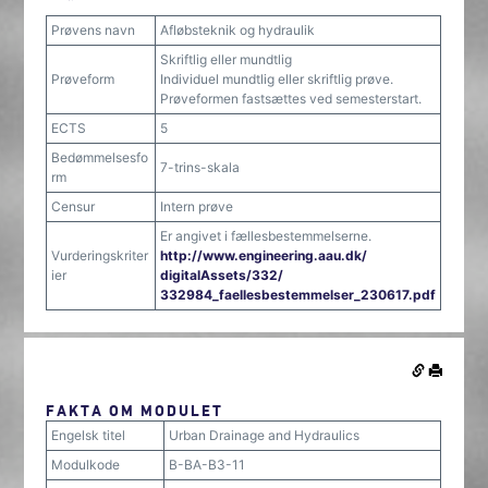
Prøvens navn
Afløbsteknik og hydraulik
Skriftlig eller mundtlig
Prøveform
Individuel mundtlig eller skriftlig prøve.
Prøveformen fastsættes ved semesterstart.
ECTS
5
Bedømmelsesfo
7-trins-skala
rm
Censur
Intern prøve
Er angivet i fællesbestemmelserne.
Vurderingskriter
http:/​/​www.engineering.aau.dk/​
ier
digitalAssets/​332/​
332984_faellesbestemmelser_230617.pdf
FAKTA OM MODULET
Engelsk titel
Urban Drainage and Hydraulics
Modulkode
B-BA-B3-11