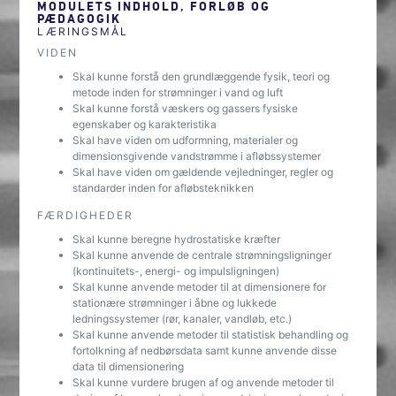
MODULETS INDHOLD, FORLØB OG
PÆDAGOGIK
LÆRINGSMÅL
VIDEN
Skal kunne forstå den grundlæggende fysik, teori og
metode inden for strømninger i vand og luft
Skal kunne forstå væskers og gassers fysiske
egenskaber og karakteristika
Skal have viden om udformning, materialer og
dimensionsgivende vandstrømme i afløbssystemer
Skal have viden om gældende vejledninger, regler og
standarder inden for afløbsteknikken
FÆRDIGHEDER
Skal kunne beregne hydrostatiske kræfter
Skal kunne anvende de centrale strømningsligninger
(kontinuitets-, energi- og impulsligningen)
Skal kunne anvende metoder til at dimensionere for
stationære strømninger i åbne og lukkede
ledningssystemer (rør, kanaler, vandløb, etc.)
Skal kunne anvende metoder til statistisk behandling og
fortolkning af nedbørsdata samt kunne anvende disse
data til dimensionering
Skal kunne vurdere brugen af og anvende metoder til